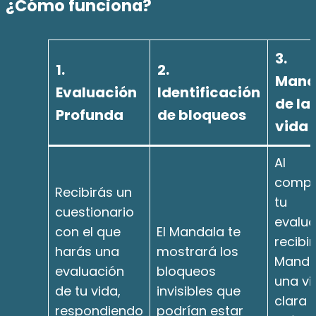
¿Cómo funciona?
3.
1.
2.
Mand
Evaluación
Identificación
de la
Profunda
de
bloqueos
vida
Al
compl
Recibirás un
tu
cuestionario
evalua
con el que
El Mandala te
recibir
harás una
mostrará los
Manda
evaluación
bloqueos
una vi
de tu vida,
invisibles que
clara 
respondiendo
podrían estar