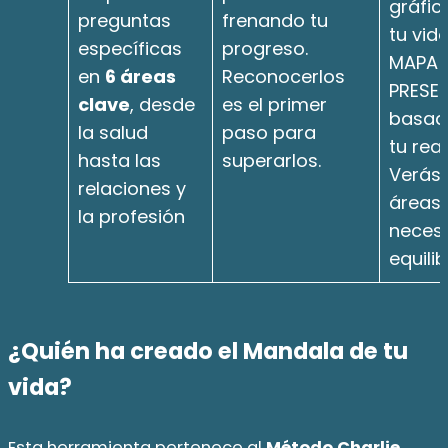
gráfic
preguntas
frenando tu
tu vida
específicas
progreso.
MAPA 
en
6 áreas
Reconocerlos
PRESEN
clave
, desde
es el primer
basad
la salud
paso para
tu real
hasta las
superarlos.
Verás 
relaciones y
áreas
la profesión
necesi
equilib
¿Quién ha creado el Mandala de tu
vida?
Esta herramienta pertenece al
Método Charlie,